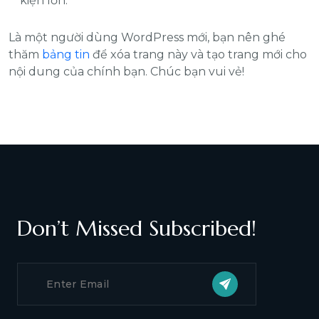
kiện lớn.
Là một người dùng WordPress mới, bạn nên ghé
thăm
bảng tin
để xóa trang này và tạo trang mới cho
nội dung của chính bạn. Chúc bạn vui vẻ!
Don’t Missed Subscribed!